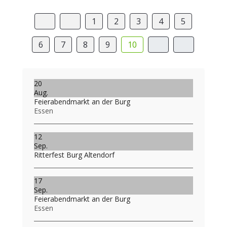
1
2
3
4
5
6
7
8
9
10
20
Aug.
Feierabendmarkt an der Burg
Essen
12
Sep.
Ritterfest Burg Altendorf
17
Sep.
Feierabendmarkt an der Burg
Essen