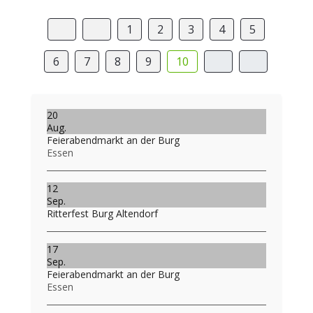
1
2
3
4
5
6
7
8
9
10
20
Aug.
Feierabendmarkt an der Burg
Essen
12
Sep.
Ritterfest Burg Altendorf
17
Sep.
Feierabendmarkt an der Burg
Essen