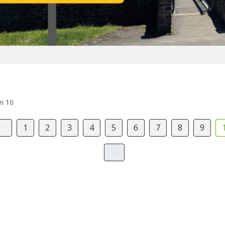
on 10
1
2
3
4
5
6
7
8
9