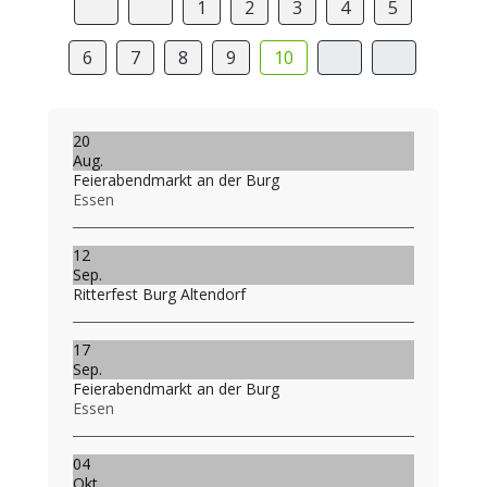
1
2
3
4
5
6
7
8
9
10
20
Aug.
Feierabendmarkt an der Burg
Essen
12
Sep.
Ritterfest Burg Altendorf
17
Sep.
Feierabendmarkt an der Burg
Essen
04
Okt.