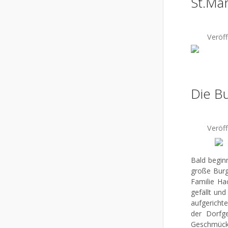
St.Ma
Veröf
Die Bu
Veröf
Bald beginn
große Burg
Familie H
gefällt und
aufgericht
der Dorfg
Geschmück