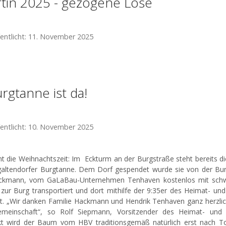
rtin 2025 - gezogene Lose
fentlicht: 11. November 2025
rgtanne ist da!
fentlicht: 10. November 2025
t die Weihnachtszeit: Im Eckturm an der Burgstraße steht bereits di
altendorfer Burgtanne. Dem Dorf gespendet wurde sie von der Bur
ackmann, vom GaLaBau-Unternehmen Tenhaven kostenlos mit sch
 zur Burg transportiert und dort mithilfe der 9:35er des Heimat- un
et. „Wir danken Familie Hackmann und Hendrik Tenhaven ganz herzl
emeinschaft“, so Rolf Siepmann, Vorsitzender des Heimat- und 
t wird der Baum vom HBV traditionsgemäß natürlich erst nach T