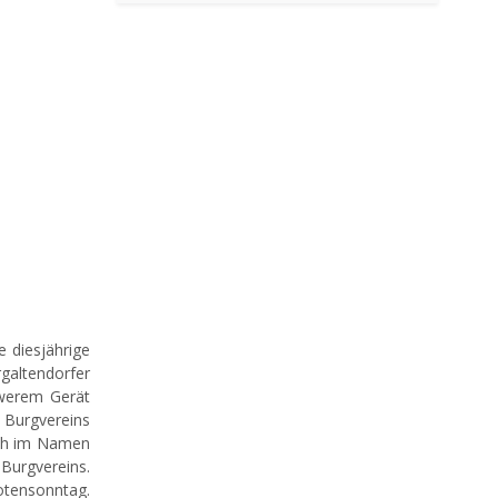
e diesjährige
galtendorfer
werem Gerät
d Burgvereins
ich im Namen
Burgvereins.
otensonntag.