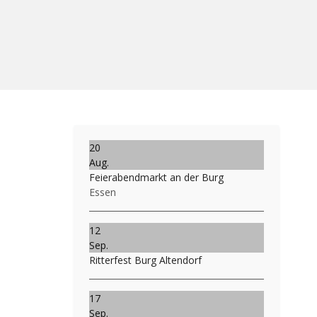
20
Aug.
Feierabendmarkt an der Burg
Essen
12
Sep.
Ritterfest Burg Altendorf
17
Sep.