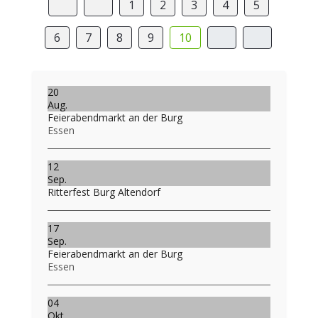
1
2
3
4
5
6
7
8
9
10
20
Aug.
Feierabendmarkt an der Burg
Essen
12
Sep.
Ritterfest Burg Altendorf
17
Sep.
Feierabendmarkt an der Burg
Essen
04
Okt.