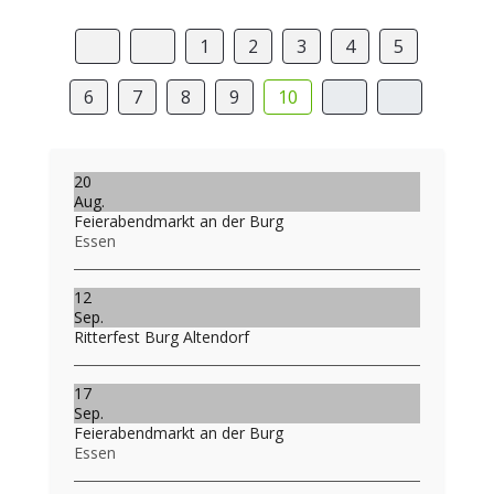
1
2
3
4
5
6
7
8
9
10
20
Aug.
Feierabendmarkt an der Burg
Essen
12
Sep.
Ritterfest Burg Altendorf
17
Sep.
Feierabendmarkt an der Burg
Essen