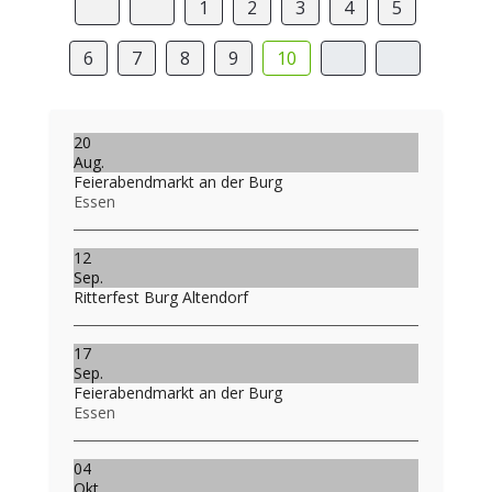
1
2
3
4
5
6
7
8
9
10
20
Aug.
Feierabendmarkt an der Burg
Essen
12
Sep.
Ritterfest Burg Altendorf
17
Sep.
Feierabendmarkt an der Burg
Essen
04
Okt.