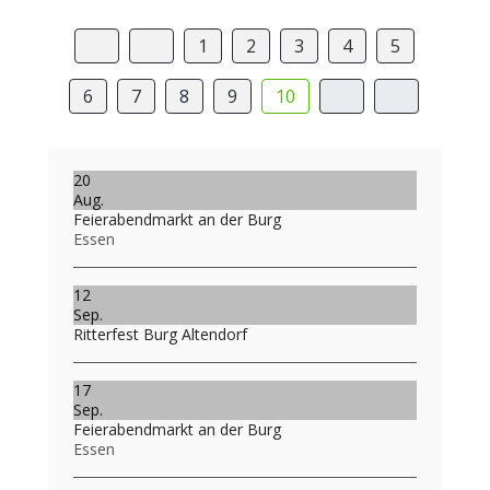
1
2
3
4
5
6
7
8
9
10
20
Aug.
Feierabendmarkt an der Burg
Essen
12
Sep.
Ritterfest Burg Altendorf
17
Sep.
Feierabendmarkt an der Burg
Essen