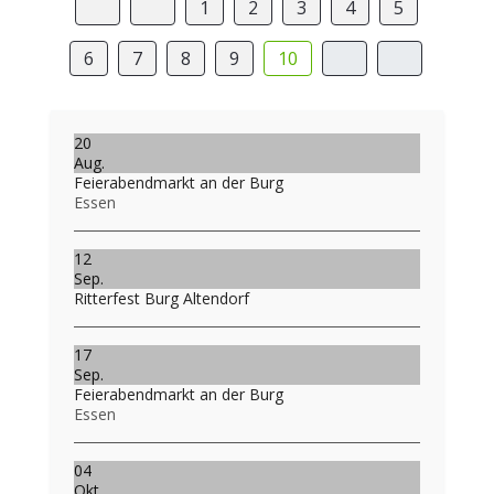
1
2
3
4
5
6
7
8
9
10
20
Aug.
Feierabendmarkt an der Burg
Essen
12
Sep.
Ritterfest Burg Altendorf
17
Sep.
Feierabendmarkt an der Burg
Essen
04
Okt.