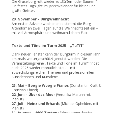
Die Gruselburg ruft wieder zu „Süßem oder Saurem“.
Ein festes Highlight im Jahreskalender für kleine und
große Geister.
29. November – BurgWeihnacht
Am ersten Adventswochenende stimmt die Burg
Altendorf an zwei Tagen auf die Weihnachtszeit ein –
mit viel Atmosphäre und weihnachtlichem Flair.
Texte und Töne im Turm 2025 – „TuTiT“
Dank neuer Fenster kann der Burgturm in diesem Jahr
erstmals wettergeschützt genutzt werden. Die
Veranstaltungsreihe „Texte und Töne im Turm“ findet
auch 2025 wieder monatlich statt – mit
abwechslungsreichen Themen und professionellen
Künstlerinnen und Künstlern:
25. Mai – Boogie Woogie Pianos
(Constantin Kraft &
Christian Christl)
22. Juni – Über das Meer
(Veronika Maruhn mit
Pianist)
27. Juli – Heinz und Erhardt
(Michael Ophelders mit
Pianist)
31. August – 1600 Tasten
(Akkordeonorchester