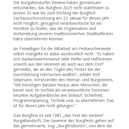
Die Burgaltendorfer Vereine haben gemeinsam
entschieden, das Burgfest 2025 nicht stattfinden zu
lassen. Es war bis zum Stichtag der Burgfest-
Sachausschusssitzung am 23. Januar für dieses Jahr
nicht möglich, genügend Verantwortliche für ein
Komitee zu finden, das die Organisation und
Vorbereitung unseres traditionsreichen Stadtteilfestes
hätte übernehmen können.
An Freiwilligen für die Mitarbeit am Festwochenende
selbst mangelte es dabei ausdrücklich nicht. "Es haben
sich dankenswerterweise viele Helfer und Helferinnen
sowohl aus den Vereinen als auch aus dem Dorf
gemeldet, die an den Tagen des Festes bei der
Durchführung mitmachen wollten“, erklärt Rolf
Siepmann, Vorsitzender des Heimat- und Burgvereins,
"Wir benötigen darüber hinaus aber Menschen, die
bereit sind, im Vorfeld als verantwortliche Personen
einzelne Aufgabenblöcke wie Einkauf, Sicherheit,
Programmplanung, Technik usw. zu übernehmen. Das
ist für dieses Jahr nicht gelungen."
Das Burgfest ist seit 1981 „das Fest der Vereine“
Burgaltendorfs. Die Gewinne des Burgfests gehen auf
das gemeinsame, sog. „Burgfestkonto“, von dem die