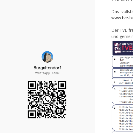
Das vollst
www.tve-bu
Der TVE fr
und gemein