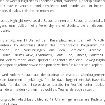
 ein abwechslungsreiches Essensangebot, während Kinderspielflächen 
en Gäste eingerichtet sind. Umkleiden und Spinde vor Ort bieten 
 alle, die aktiv teilnehmen möchten.
isches Highlight erwartet die Besucherinnen und Besucher ebenfalls:
gens zum Jubiläum eine Vereinshymne einstudiert, die an diesem T
t wird.
nung erfolgt um 11 Uhr auf dem Rasenplatz neben dem AKTIV PUN
lläuferin. Im Anschluss startet das umfangreiche Programm mit
ktionen und Vorführungen aus den Bereichen Aerobic, 
, Boule, Drums Alive, Gymnastik, Tanz, Judo, Fitness, Faustball, 
d vielem mehr. Auch spezielle Angebote wie eine Bewegungslan
ssersportangebote sowie ein Sportabzeichen für Kinder sind geplant.
 wird zudem Besuch aus der Stadtspitze erwartet: Oberbürgerme
sein Kommen angekündigt. Parallel dazu beginnt ein 3x3-Basketbal
of, für das sich Interessierte bereits im Vorfeld unter jubil
orf. de anmelden können – sowohl als Teams als auch einzeln.
ungsvollen Abschluss bildet ab 19 Uhr ein gemeinsames Rudelsi
onARTisten.