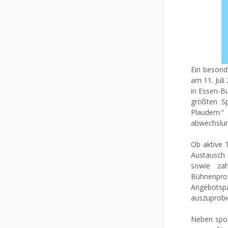
Ein besond
am 11. Jul
in Essen-Bu
größten S
Plaudern
abwechslun
Ob aktive 
Austausch 
sowie zah
Bühnenprog
Angebotspa
auszuprobi
Neben spor