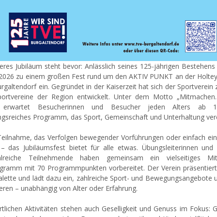
eres Jubiläum steht bevor: Anlässlich seines 125-jährigen Bestehens
i 2026 zu einem großen Fest rund um den AKTIV PUNKT an der Holtey
rgaltendorf ein. Gegründet in der Kaiserzeit hat sich der Sportverein
portvereine der Region entwickelt. Unter dem Motto „Mitmachen
.“ erwartet Besucherinnen und Besucher jeden Alters ab 
gsreiches Programm, das Sport, Gemeinschaft und Unterhaltung vere
Teilnahme, das Verfolgen bewegender Vorführungen oder einfach ein
– das Jubiläumsfest bietet für alle etwas. Übungsleiterinnen und 
lreiche Teilnehmende haben gemeinsam ein vielseitiges M
ramm mit 70 Programmpunkten vorbereitet. Der Verein präsentiert 
lette und lädt dazu ein, zahlreiche Sport- und Bewegungsangebote u
eren – unabhängig von Alter oder Erfahrung.
tlichen Aktivitäten stehen auch Geselligkeit und Genuss im Fokus: