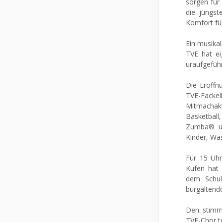
sorgen für
die jüngst
Komfort für
Ein musikal
TVE hat ei
uraufgeführ
Die Eröff
TVE-Facke
Mitmacha
Basketball
Zumba® un
Kinder, Wa
Für 15 Uhr
Kufen hat 
dem Schulh
burgaltend
Den stimm
TVE-Chor t