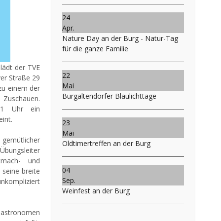
24
Apr.
Nature Day an der Burg - Natur-Tag
für die ganze Familie
 lädt der TVE
22
er Straße 29
Mai
 zu einem der
Burgaltendorfer Blaulichttage
. Zuschauen.
11 Uhr ein
int.
23
Mai
 gemütlicher
Oldtimertreffen an der Burg
Übungsleiter
itmach- und
04
seine breite
Sep.
nkompliziert
Weinfest an der Burg
 Gastronomen