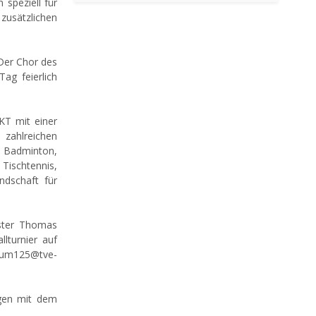
speziell für
zusätzlichen
 Der Chor des
ag feierlich
KT mit einer
 zahlreichen
Badminton,
Tischtennis,
dschaft für
ister Thomas
lturnier auf
aeum125@tve-
ngen mit dem