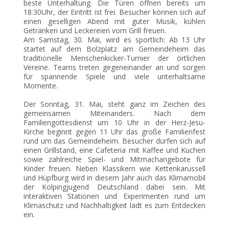
beste Unterhaltung. Die Türen öffnen bereits um
18:30Uhr, der Eintritt ist frei. Besucher können sich auf
einen geselligen Abend mit guter Musik, kühlen
Getränken und Leckereien vom Grill freuen.
Am Samstag, 30. Mai, wird es sportlich: Ab 13 Uhr
startet auf dem Bolzplatz am Gemeindeheim das
traditionelle Menschenkicker-Turnier der örtlichen
Vereine. Teams treten gegeneinander an und sorgen
für spannende Spiele und viele unterhaltsame
Momente.
Der Sonntag, 31. Mai, steht ganz im Zeichen des
gemeinsamen Miteinanders. Nach dem
Familiengottesdienst um 10 Uhr in der Herz-Jesu-
Kirche beginnt gegen 11 Uhr das große Familienfest
rund um das Gemeindeheim. Besucher dürfen sich auf
einen Grillstand, eine Cafeteria mit Kaffee und Kuchen
sowie zahlreiche Spiel- und Mitmachangebote für
Kinder freuen. Neben Klassikern wie Kettenkarussell
und Hüpfburg wird in diesem Jahr auch das Klimamobil
der Kolpingjugend Deutschland dabei sein. Mit
interaktiven Stationen und Experimenten rund um
Klimaschutz und Nachhaltigkeit lädt es zum Entdecken
ein.