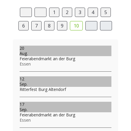
1
2
3
4
5
6
7
8
9
10
20
Aug.
Feierabendmarkt an der Burg
Essen
12
Sep.
Ritterfest Burg Altendorf
17
Sep.
Feierabendmarkt an der Burg
Essen