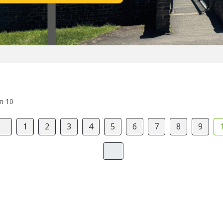
on 10
1
2
3
4
5
6
7
8
9